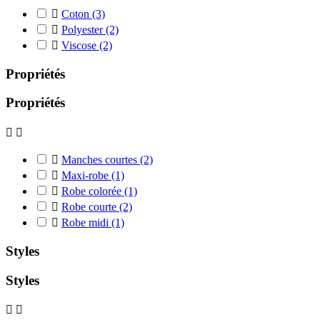

Coton
(3)

Polyester
(2)

Viscose
(2)
Propriétés
Propriétés



Manches courtes
(2)

Maxi-robe
(1)

Robe colorée
(1)

Robe courte
(2)

Robe midi
(1)
Styles
Styles

