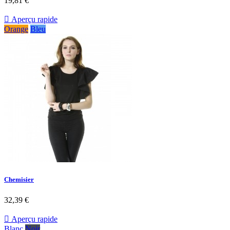
19,81 €

Aperçu rapide
Orange
Bleu
Chemisier
32,39 €

Aperçu rapide
Blanc
Noir