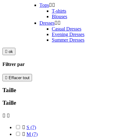
Tops


T-shirts
Blouses
Dresses


Casual Dresses
Evening Dresses
Summer Dresses

ok
Filtrer par

Effacer tout
Taille
Taille



S
(7)

M
(7)