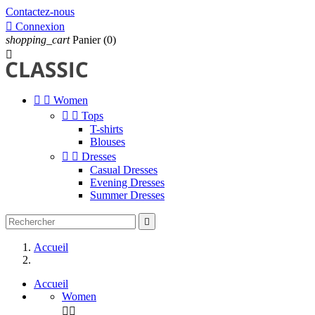
Contactez-nous

Connexion
shopping_cart
Panier
(0)



Women


Tops
T-shirts
Blouses


Dresses
Casual Dresses
Evening Dresses
Summer Dresses

Accueil
Accueil
Women

