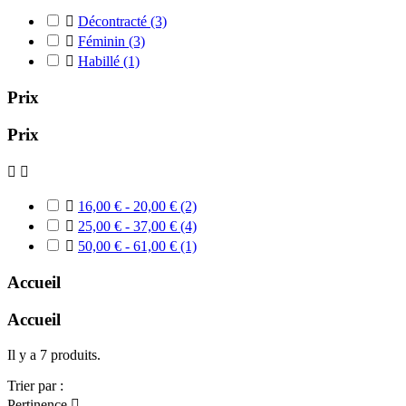

Décontracté
(3)

Féminin
(3)

Habillé
(1)
Prix
Prix



16,00 € - 20,00 €
(2)

25,00 € - 37,00 €
(4)

50,00 € - 61,00 €
(1)
Accueil
Accueil
Il y a 7 produits.
Trier par :
Pertinence
